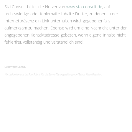
StatConsult bittet die Nutzer von
www.statconsult.de
, auf
rechtswidrige oder fehlerhafte Inhalte Dritter, zu denen in der
Internetpräsenz ein Link unterhalten wird, gegebenenfalls
aufmerksam zu machen. Ebenso wird um eine Nachricht unter der
angegebenen Kontaktadresse gebeten, wenn eigene Inhalte nicht
fehlerfrei, vollständig und verständlich sind.
Copyright Credit.
Wir bedanken uns bei
FontFabric
für die Zurverfügungstellung von 'Bebas Neue Regular'.