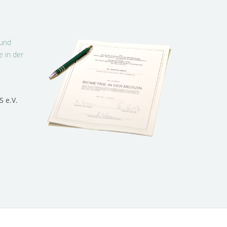
 und
e in der
S e.V.