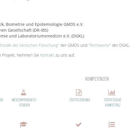
tik, Biometrie und Epidemiologie GMDS e.V.
en Gesellschaft (DR-IBS)
hemie und Laboratoriumsmedizin e.V. (DGKL)
thodik der klinischen Forschung"
der GMDS und
"Richtwerte"
der DGKL
 Projekt. Nehmen Sie
Kontakt
zu uns auf.
Kompetenzen
ien
Medizinprodukte-
Zertifizierung
Statistische
studien
Kompetenz